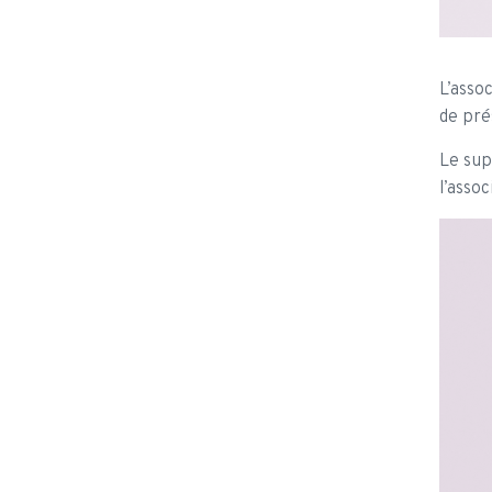
L’asso
de pré
Le sup
l’asso