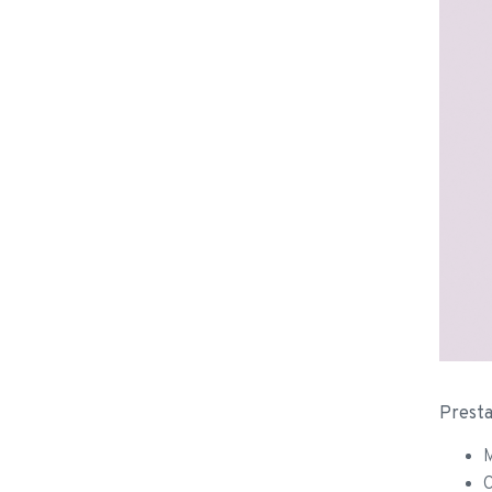
Presta
M