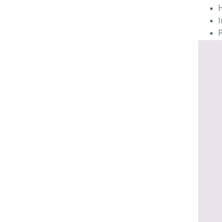
H
I
P