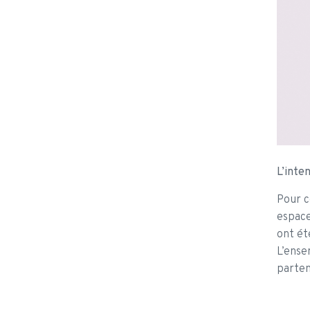
L’inte
Pour c
espace
ont ét
L’ense
parten